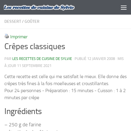
Skip to content
DESSERT
/
GOÛTER
Imprimer
Crêpes classiques
PAR
LES RECETTES DE CUISINE DE SYLVIE
· PUBLIÉ
12 JANVIER 2008
· MIS
À JOUR
11 SEPTEMBRE 2021
Cette recette est celle qui me satisfait le mieux. Elle donne des
crêpes très fines à la fois moelleuses et croustillantes.
Pour 24 personnes - Préparation : 15 minutes - Cuisson : 1 à 2
minutes par crêpe
Ingrédients
– 250 g de farine