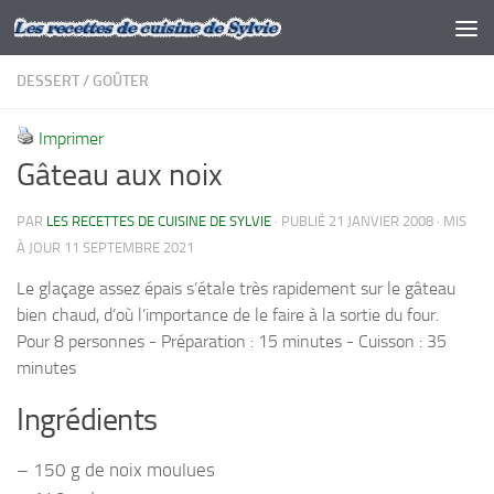
Skip to content
DESSERT
/
GOÛTER
Imprimer
Gâteau aux noix
PAR
LES RECETTES DE CUISINE DE SYLVIE
· PUBLIÉ
21 JANVIER 2008
· MIS
À JOUR
11 SEPTEMBRE 2021
Le glaçage assez épais s’étale très rapidement sur le gâteau
bien chaud, d’où l’importance de le faire à la sortie du four.
Pour 8 personnes - Préparation : 15 minutes - Cuisson : 35
minutes
Ingrédients
– 150 g de noix moulues