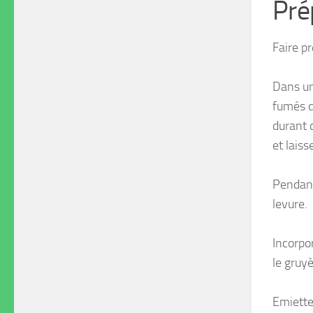
Pré
Faire p
Dans un
fumés d
durant d
et laiss
Pendant
levure.
Incorpor
le gruyè
Emietter