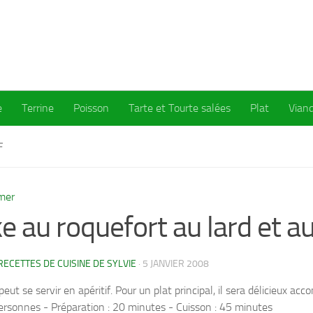
e
Terrine
Poisson
Tarte et Tourte salées
Plat
Vian
F
mer
e au roquefort au lard et a
RECETTES DE CUISINE DE SYLVIE
·
5 JANVIER 2008
peut se servir en apéritif. Pour un plat principal, il sera délicieux 
ersonnes - Préparation : 20 minutes - Cuisson : 45 minutes