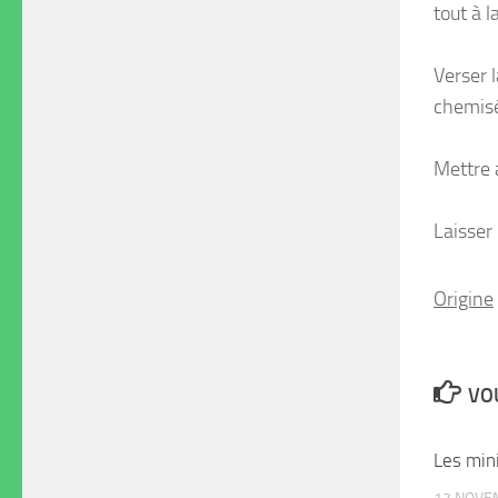
tout à l
Verser 
chemisé
Mettre 
Laisser 
Origine
VOU
Les min