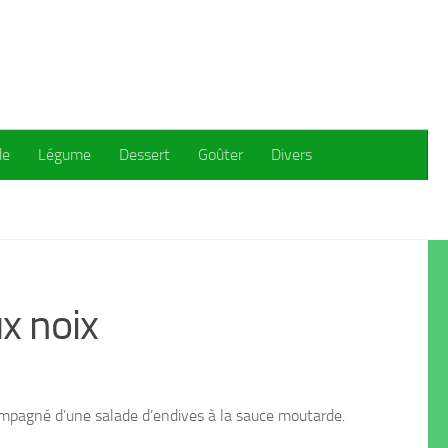
de
Légume
Dessert
Goûter
Divers
ux noix
accompagné d’une salade d’endives à la sauce moutarde.