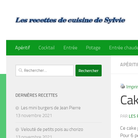
Skip to content
Apéritif
Cocktail
Entrée
Potage
Entrée chaud
APÉRITI
Rechercher :
Impri
Cak
DERNIÈRES RECETTES
Les mini burgers de Jean Pierre
13 novembre 2021
PAR
LES 
Ce cake 
Velouté de petits pois au chorizo
Pour 6 p
13 novembre 2021