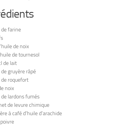
rédients
 de farine
fs
 ‘huile de noix
’huile de tournesol
l de lait
 de gruyère râpé
 de roquefort
de noix
 de lardons fumés
het de levure chimique
lère à café d’huile d’arachide
 poivre