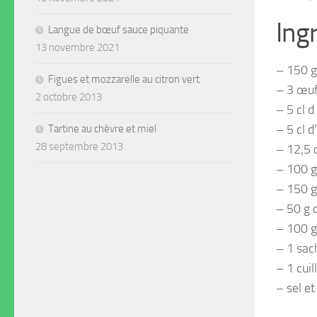
Ing
Langue de bœuf sauce piquante
13 novembre 2021
– 150 g
Figues et mozzarelle au citron vert
– 3 œu
2 octobre 2013
– 5 cl d
– 5 cl d
Tartine au chèvre et miel
28 septembre 2013
– 12,5 c
– 100 g
– 150 g
– 50 g 
– 100 g
– 1 sac
– 1 cuil
– sel et