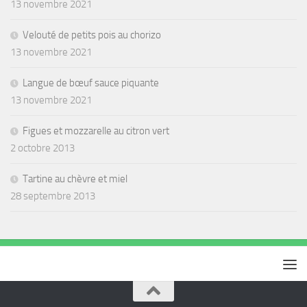
13 novembre 2021
Velouté de petits pois au chorizo
13 novembre 2021
Langue de bœuf sauce piquante
13 novembre 2021
Figues et mozzarelle au citron vert
2 octobre 2013
Tartine au chèvre et miel
28 septembre 2013