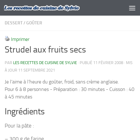
Skip to content
DESSERT
/
GOÛTER
Imprimer
Strudel aux fruits secs
PAR
LES RECETTES DE CUISINE DE SYLVIE
· PUBLIÉ
11 FÉVRIER 2008
· MIS
À JOUR
11 SEPTEMBRE 2021
Je l’aime à l’heure du goûter, froid, sans crème anglaise.
Pour 6 à 8 personnes - Préparation : 30 minutes - Cuisson : 40
à 45 minutes
Ingrédients
Pour la pâte :
– 300 g de farine