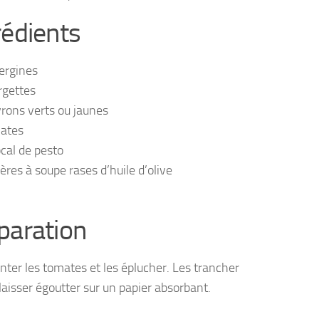
rédients
ergines
rgettes
vrons verts ou jaunes
ates
cal de pesto
lères à soupe rases d’huile d’olive
paration
anter les tomates et les éplucher. Les trancher
laisser égoutter sur un papier absorbant.