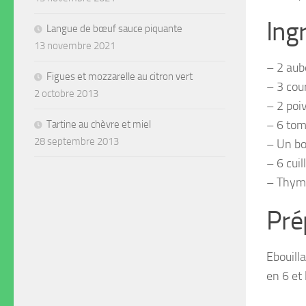
Ing
Langue de bœuf sauce piquante
13 novembre 2021
– 2 aub
Figues et mozzarelle au citron vert
– 3 cou
2 octobre 2013
– 2 poi
– 6 tom
Tartine au chèvre et miel
28 septembre 2013
– Un bo
– 6 cuil
– Thym
Pré
Ebouill
en 6 et 