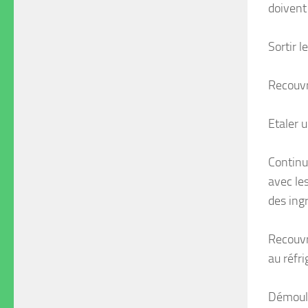
doivent 
Sortir l
Recouvr
Etaler 
Continu
avec le
des ing
Recouvr
au réfr
Démouler