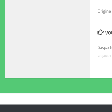
Origine
VOU
Gaspac
20 JANVI