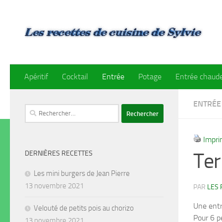
Skip to content
Apéritif
Cocktail
Entrée
Potage
Entrée chaud
ENTRÉE
Rechercher :
Impri
Ter
DERNIÈRES RECETTES
Les mini burgers de Jean Pierre
13 novembre 2021
PAR
LES 
Une entr
Velouté de petits pois au chorizo
Pour 6 p
13 novembre 2021