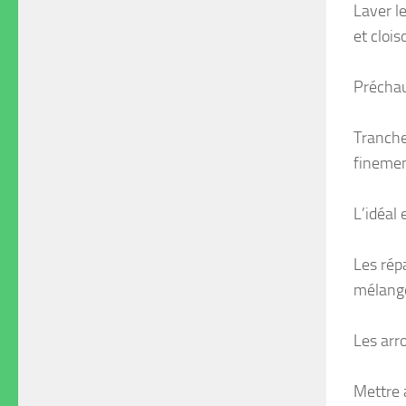
Laver le
et cloi
Préchau
Tranche
finemen
L’idéal 
Les répa
mélanger
Les arr
Mettre a