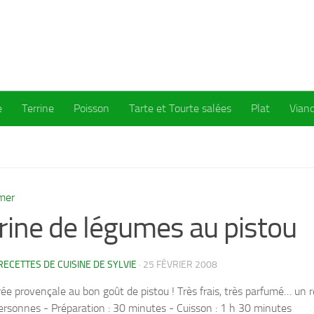
e
Terrine
Poisson
Tarte et Tourte salées
Plat
Vian
mer
rine de légumes au pistou
RECETTES DE CUISINE DE SYLVIE
·
25 FÉVRIER 2008
ée provençale au bon goût de pistou ! Très frais, très parfumé… un r
ersonnes - Préparation : 30 minutes - Cuisson : 1 h 30 minutes