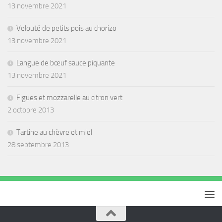
13 novembre 2021
Velouté de petits pois au chorizo
13 novembre 2021
Langue de bœuf sauce piquante
13 novembre 2021
Figues et mozzarelle au citron vert
2 octobre 2013
Tartine au chèvre et miel
28 septembre 2013