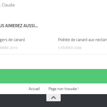
: Claudie
S AIMEREZ AUSSI...
ers de canard
Poêlée de canard aux nectar
EMBRE 2010
5 FÉVRIER 2008
Accueil
Page non trouvée !