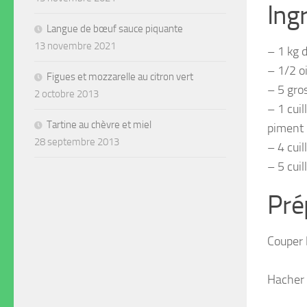
Ing
Langue de bœuf sauce piquante
13 novembre 2021
– 1 kg d
– 1/2 o
Figues et mozzarelle au citron vert
– 5 gro
2 octobre 2013
– 1 cui
Tartine au chèvre et miel
piment
28 septembre 2013
– 4 cui
– 5 cuil
Pré
Couper 
Hacher l