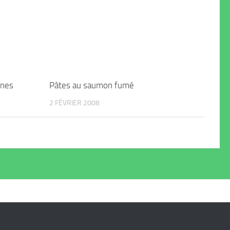
ines
Pâtes au saumon fumé
2 FÉVRIER 2008