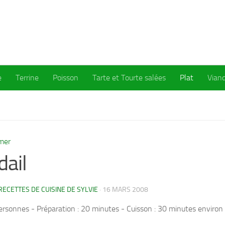
e
Terrine
Poisson
Tarte et Tourte salées
Plat
Vian
mer
dail
RECETTES DE CUISINE DE SYLVIE
·
16 MARS 2008
ersonnes - Préparation : 20 minutes - Cuisson : 30 minutes environ