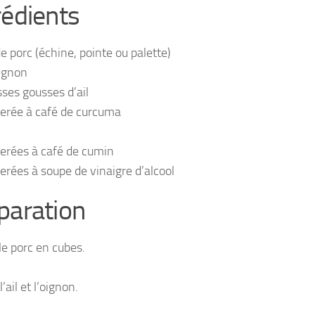
rédients
e porc (échine, pointe ou palette)
ignon
sses gousses d’ail
llerée à café de curcuma
llerées à café de cumin
lerées à soupe de vinaigre d’alcool
paration
le porc en cubes.
’ail et l’oignon.